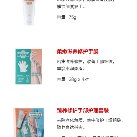
解锁细腻双手。
容量
75g
柔嫩滋养修护手膜
密集滋养修护，改善手部细纹，
重焕水润柔滑。
容量
28g x 4对
臻养修护手部护理套装
去除老化角质，集中修护干燥粗糙，
臻养直达指尖。