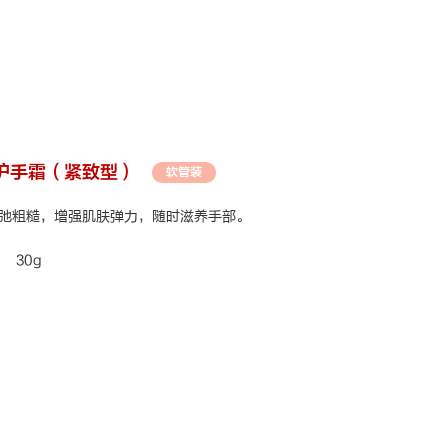
护手霜（紧致型）
软管装
弛粗糙，增强肌肤弹力，
随时滋养手部。
30g