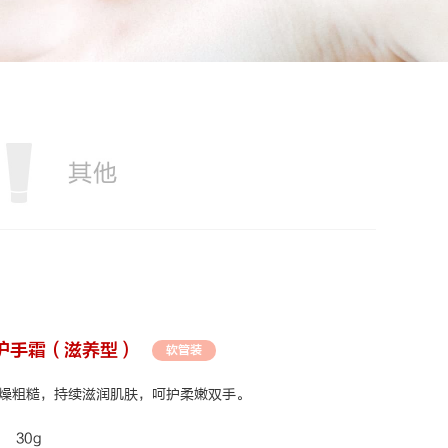
护手霜（滋养型）
软管装
燥粗糙，持续滋润肌肤，
呵护柔嫩双手。
30g