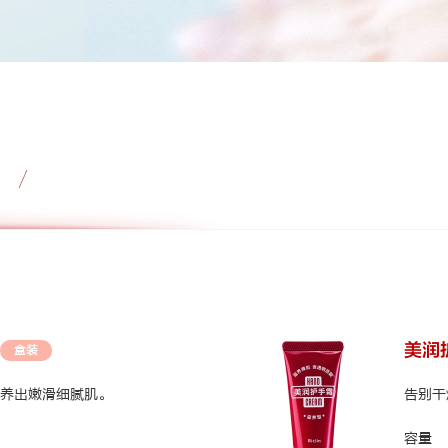
美润
盒装
养出嫩滑细腻肌。
告别干
容量