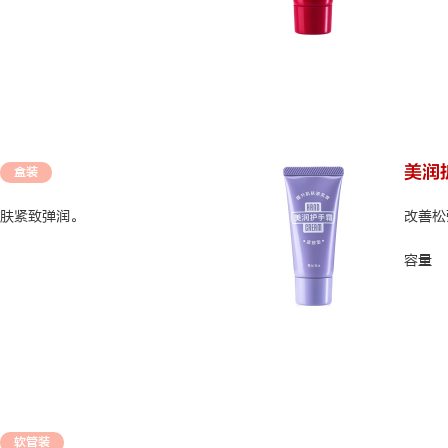
美润
盒装
肤紧致弹润。
改善松
容量
软管装