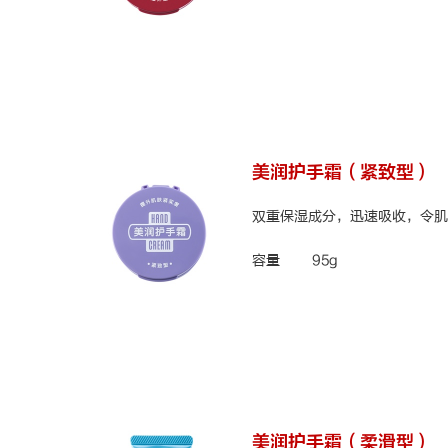
美润护手霜（紧致型）
双重保湿成分，迅速吸收，
令肌
容量
95g
美润护手霜（柔滑型）